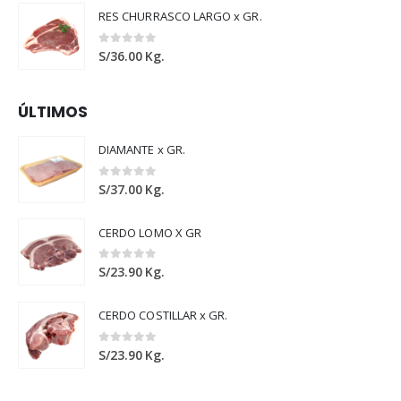
RES CHURRASCO LARGO x GR.
0
out of 5
S/
36.00
Kg.
ÚLTIMOS
DIAMANTE x GR.
0
out of 5
S/
37.00
Kg.
CERDO LOMO X GR
0
out of 5
S/
23.90
Kg.
CERDO COSTILLAR x GR.
0
out of 5
S/
23.90
Kg.