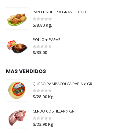
PAN EL SUPER A GRANEL X GR.
0
out of 5
S/
8.80
Kg.
POLLO + PAPAS
0
out of 5
S/
33.00
MAS VENDIDOS
QUESO PAMPACOLCA PARIA x GR.
0
out of 5
S/
28.00
Kg.
CERDO COSTILLAR x GR.
0
out of 5
S/
23.90
Kg.