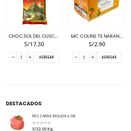
CHOC.SOL DEL CUSCO X 300 G.PASTA PU
MC COLINS TE NARANJA X 25 SOBRES
S/
17.30
S/
2.90
AGREGAR
AGREGAR
DESTACADOS
RES CARNE MOLIDA x GR.
0
out of 5
S/
32.00
Kg.