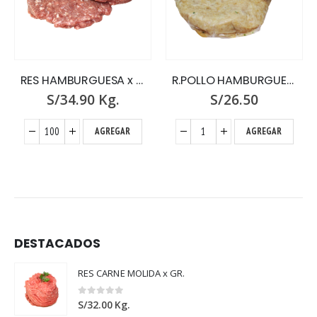
RES HAMBURGUESA x GR
R.POLLO HAMBURGUESA DE PECHUGA X 16
S/
34.90
Kg.
S/
26.50
AGREGAR
AGREGAR
DESTACADOS
RES CARNE MOLIDA x GR.
0
out of 5
S/
32.00
Kg.