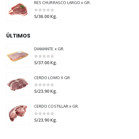
RES CHURRASCO LARGO x GR.
0
out of 5
S/
36.00
Kg.
ÚLTIMOS
DIAMANTE x GR.
0
out of 5
S/
37.00
Kg.
CERDO LOMO X GR
0
out of 5
S/
23.90
Kg.
CERDO COSTILLAR x GR.
0
out of 5
S/
23.90
Kg.