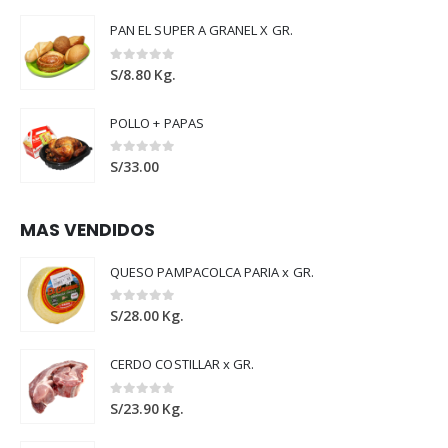
PAN EL SUPER A GRANEL X GR.
0
out of 5
S/
8.80
Kg.
POLLO + PAPAS
0
out of 5
S/
33.00
MAS VENDIDOS
QUESO PAMPACOLCA PARIA x GR.
0
out of 5
S/
28.00
Kg.
CERDO COSTILLAR x GR.
0
out of 5
S/
23.90
Kg.