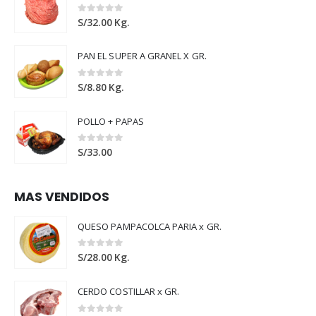
0
out of 5
S/
32.00
Kg.
PAN EL SUPER A GRANEL X GR.
0
out of 5
S/
8.80
Kg.
POLLO + PAPAS
0
out of 5
S/
33.00
MAS VENDIDOS
QUESO PAMPACOLCA PARIA x GR.
0
out of 5
S/
28.00
Kg.
CERDO COSTILLAR x GR.