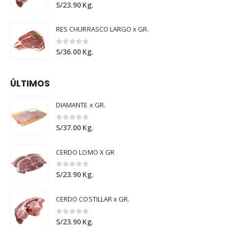
0
out of 5
S/
23.90
Kg.
RES CHURRASCO LARGO x GR.
0
out of 5
S/
36.00
Kg.
ÚLTIMOS
DIAMANTE x GR.
0
out of 5
S/
37.00
Kg.
CERDO LOMO X GR
0
out of 5
S/
23.90
Kg.
CERDO COSTILLAR x GR.
0
out of 5
S/
23.90
Kg.