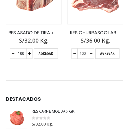
RES ASADO DE TIRA x GR.
RES CHURRASCO LARGO x GR.
S/
32.00
Kg.
S/
36.00
Kg.
AGREGAR
AGREGAR
DESTACADOS
RES CARNE MOLIDA x GR.
0
out of 5
S/
32.00
Kg.