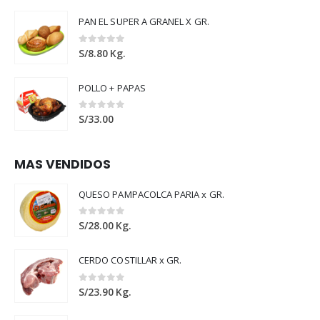
PAN EL SUPER A GRANEL X GR.
0
out of 5
S/
8.80
Kg.
POLLO + PAPAS
0
out of 5
S/
33.00
MAS VENDIDOS
QUESO PAMPACOLCA PARIA x GR.
0
out of 5
S/
28.00
Kg.
CERDO COSTILLAR x GR.
0
out of 5
S/
23.90
Kg.