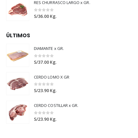
RES CHURRASCO LARGO x GR.
0
out of 5
S/
36.00
Kg.
ÚLTIMOS
DIAMANTE x GR.
0
out of 5
S/
37.00
Kg.
CERDO LOMO X GR
0
out of 5
S/
23.90
Kg.
CERDO COSTILLAR x GR.
0
out of 5
S/
23.90
Kg.