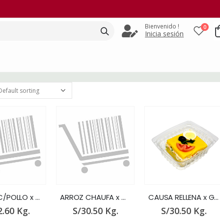
Bienvenido !
0
Inicia sesión
ARROZ C/POLLO x GR.
ARROZ CHAUFA x GR.
CAUSA RELLENA x GR.
2.60
Kg.
S/
30.50
Kg.
S/
30.50
Kg.