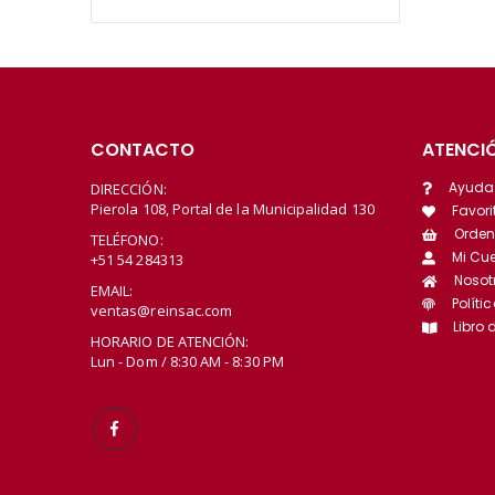
CONTACTO
ATENCIÓ
Ayuda
DIRECCIÓN:
Pierola 108, Portal de la Municipalidad 130
Favori
Orden
TELÉFONO:
Mi Cu
+51 54 284313
Nosot
EMAIL:
Políti
ventas@reinsac.com
Libro
HORARIO DE ATENCIÓN:
Lun - Dom / 8:30 AM - 8:30 PM