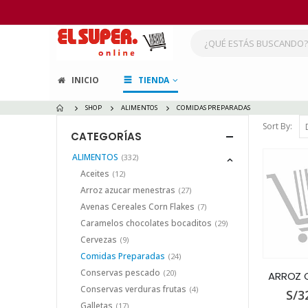
INICIO
TIENDA
SHOP
ALIMENTOS
COMIDAS PREPARADAS
Sort By:
CATEGORÍAS
ALIMENTOS
(332)
Aceites
(12)
Arroz azucar menestras
(27)
Avenas Cereales Corn Flakes
(7)
Caramelos chocolates bocaditos
(29)
Cervezas
(9)
Comidas Preparadas
(24)
Conservas pescado
(20)
Conservas verduras frutas
(4)
S/
3
Galletas
(17)