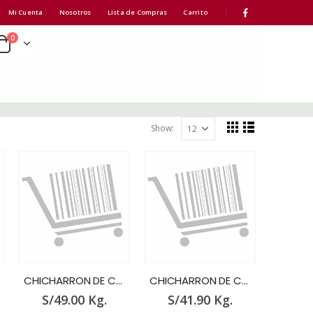
Mi Cuenta
Nosotros
Lista de Compras
Carrito
0
Show:
CHICHARRON DE CHANCHO SOLO x GR.
CHICHARRON DE CHANCHO x GR.
S/
49.00
Kg.
S/
41.90
Kg.