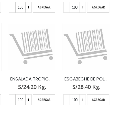
AGREGAR
AGREGAR
ENSALADA TROPICAL x GR.
ESCABECHE DE POLLO A LA LIME?A x GR
S/
24.20
Kg.
S/
28.40
Kg.
AGREGAR
AGREGAR