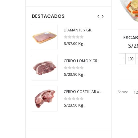
DESTACADOS
ANTE x GR.
DIAMANTE x GR.
ESCAB
 of 5
0
out of 5
.00
Kg.
S/
37.00
Kg.
S/
2
O LOMO X GR
CERDO LOMO X GR
 of 5
0
out of 5
.90
Kg.
S/
23.90
Kg.
CERDO COSTILLAR x GR.
CERDO COSTILLAR x GR.
Show:
 of 5
0
out of 5
.90
Kg.
S/
23.90
Kg.