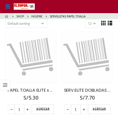
SHOP
HIGIENE
SERVILLETAS PAPEL TOALLA
PAPEL TOALLA ELITE x 2 MEGA ROLLO CLAS.
SERV.ELITE DOBLADAS X 500 UNID.
S/
5.30
S/
7.70
AGREGAR
AGREGAR
DIAMANTE x GR.
DIAMANTE x GR.