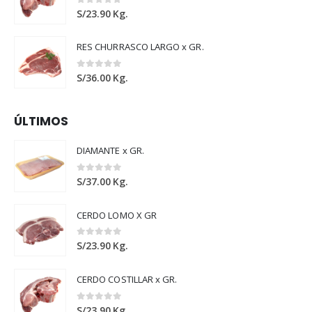
0
out of 5
S/
23.90
Kg.
RES CHURRASCO LARGO x GR.
0
out of 5
S/
36.00
Kg.
ÚLTIMOS
DIAMANTE x GR.
0
out of 5
S/
37.00
Kg.
CERDO LOMO X GR
0
out of 5
S/
23.90
Kg.
CERDO COSTILLAR x GR.
0
out of 5
S/
23.90
Kg.