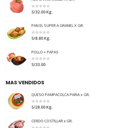
0
out of 5
S/
32.00
Kg.
PAN EL SUPER A GRANEL X GR.
0
out of 5
S/
8.80
Kg.
POLLO + PAPAS
0
out of 5
S/
33.00
MAS VENDIDOS
QUESO PAMPACOLCA PARIA x GR.
0
out of 5
S/
28.00
Kg.
CERDO COSTILLAR x GR.