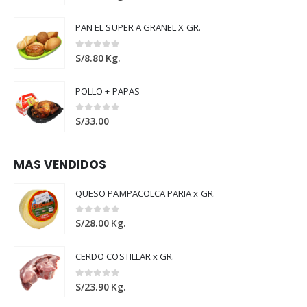
PAN EL SUPER A GRANEL X GR.
0
out of 5
S/
8.80
Kg.
POLLO + PAPAS
0
out of 5
S/
33.00
MAS VENDIDOS
QUESO PAMPACOLCA PARIA x GR.
0
out of 5
S/
28.00
Kg.
CERDO COSTILLAR x GR.
0
out of 5
S/
23.90
Kg.