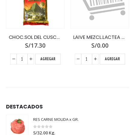
CHOC.SOL DEL CUSCO X 300 G.PASTA PU
LAIVE MEZCL.LACTEA VITAMIN.X 500 SIX PACK
S/
17.30
S/
0.00
AGREGAR
AGREGAR
DESTACADOS
RES CARNE MOLIDA x GR.
0
out of 5
S/
32.00
Kg.