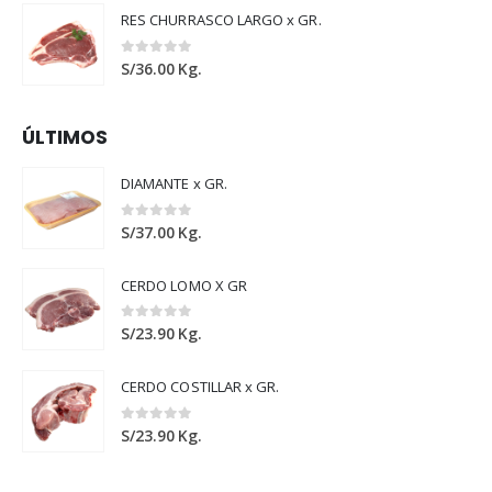
RES CHURRASCO LARGO x GR.
0
out of 5
S/
36.00
Kg.
ÚLTIMOS
DIAMANTE x GR.
0
out of 5
S/
37.00
Kg.
CERDO LOMO X GR
0
out of 5
S/
23.90
Kg.
CERDO COSTILLAR x GR.
0
out of 5
S/
23.90
Kg.