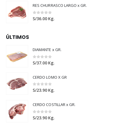
RES CHURRASCO LARGO x GR.
0
out of 5
S/
36.00
Kg.
ÚLTIMOS
DIAMANTE x GR.
0
out of 5
S/
37.00
Kg.
CERDO LOMO X GR
0
out of 5
S/
23.90
Kg.
CERDO COSTILLAR x GR.
0
out of 5
S/
23.90
Kg.