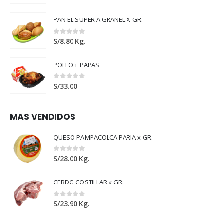
PAN EL SUPER A GRANEL X GR.
0
out of 5
S/
8.80
Kg.
POLLO + PAPAS
0
out of 5
S/
33.00
MAS VENDIDOS
QUESO PAMPACOLCA PARIA x GR.
0
out of 5
S/
28.00
Kg.
CERDO COSTILLAR x GR.
0
out of 5
S/
23.90
Kg.