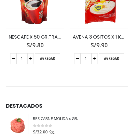
NESCAFE X 50 GR.TRADICION ZIPPER
AVENA 3 OSITOS X 1 KG.PREMIUM
S/
9.80
S/
9.90
AGREGAR
AGREGAR
DESTACADOS
RES CARNE MOLIDA x GR.
0
out of 5
S/
32.00
Kg.