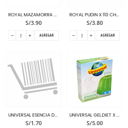
ROYAL MAZAMORRA MORADA X 140 GR.
ROYAL PUDIN X 110 CHOCOLATE
S/
3.90
S/
3.80
AGREGAR
AGREGAR
UNIVERSAL ESENCIA DE VANILLA X 100
UNIVERSAL GEL.DIET X 19 GR.LIMON C/
S/
1.70
S/
5.00