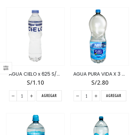
AGUA CIELO x 625 S/GAS
AGUA PURA VIDA X 3 LT.S/G
S/
1.10
S/
2.80
AGREGAR
AGREGAR
DIAMANTE x GR.
DIAMANTE x GR.
0
out of 5
0
out of 5
S/
37.00
Kg.
S/
37.00
Kg.