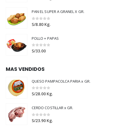
PAN EL SUPER A GRANEL X GR.
0
out of 5
S/
8.80
Kg.
POLLO + PAPAS
0
out of 5
S/
33.00
MAS VENDIDOS
QUESO PAMPACOLCA PARIA x GR.
0
out of 5
S/
28.00
Kg.
CERDO COSTILLAR x GR.
0
out of 5
S/
23.90
Kg.