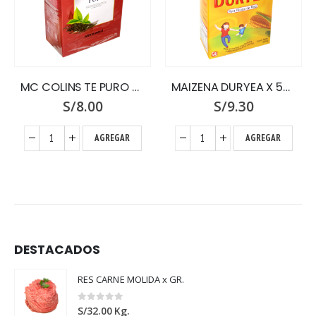
MC COLINS TE PURO X 100 SOBRES
MAIZENA DURYEA X 500
S/
8.00
S/
9.30
AGREGAR
AGREGAR
DESTACADOS
RES CARNE MOLIDA x GR.
0
out of 5
S/
32.00
Kg.