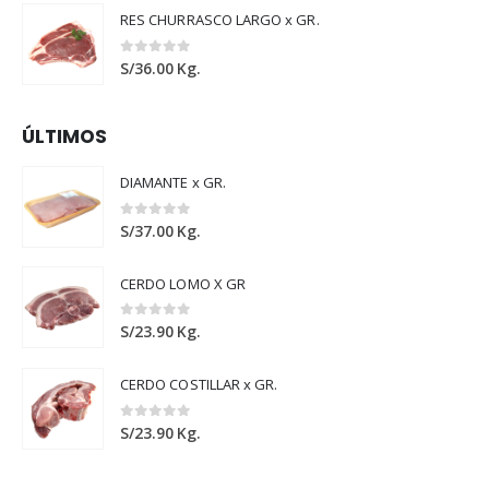
RES CHURRASCO LARGO x GR.
0
out of 5
S/
36.00
Kg.
ÚLTIMOS
DIAMANTE x GR.
0
out of 5
S/
37.00
Kg.
CERDO LOMO X GR
0
out of 5
S/
23.90
Kg.
CERDO COSTILLAR x GR.
0
out of 5
S/
23.90
Kg.