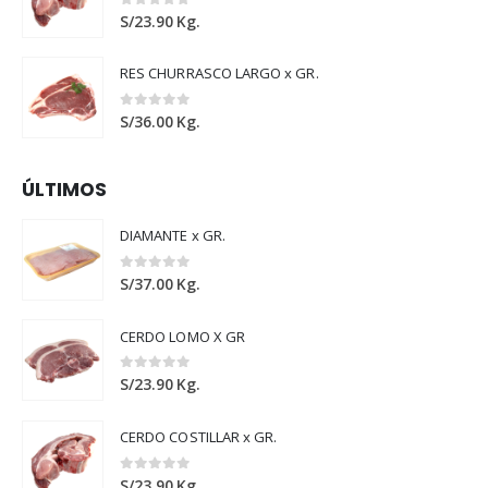
0
out of 5
S/
23.90
Kg.
RES CHURRASCO LARGO x GR.
0
out of 5
S/
36.00
Kg.
ÚLTIMOS
DIAMANTE x GR.
0
out of 5
S/
37.00
Kg.
CERDO LOMO X GR
0
out of 5
S/
23.90
Kg.
CERDO COSTILLAR x GR.
0
out of 5
S/
23.90
Kg.