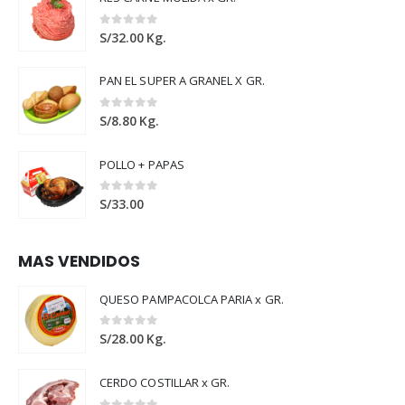
0
out of 5
S/
32.00
Kg.
PAN EL SUPER A GRANEL X GR.
0
out of 5
S/
8.80
Kg.
POLLO + PAPAS
0
out of 5
S/
33.00
MAS VENDIDOS
QUESO PAMPACOLCA PARIA x GR.
0
out of 5
S/
28.00
Kg.
CERDO COSTILLAR x GR.