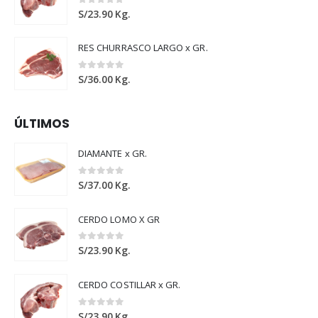
0
out of 5
S/
23.90
Kg.
RES CHURRASCO LARGO x GR.
0
out of 5
S/
36.00
Kg.
ÚLTIMOS
DIAMANTE x GR.
0
out of 5
S/
37.00
Kg.
CERDO LOMO X GR
0
out of 5
S/
23.90
Kg.
CERDO COSTILLAR x GR.
0
out of 5
S/
23.90
Kg.