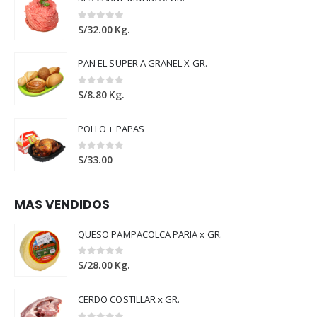
0
out of 5
S/
32.00
Kg.
PAN EL SUPER A GRANEL X GR.
0
out of 5
S/
8.80
Kg.
POLLO + PAPAS
0
out of 5
S/
33.00
MAS VENDIDOS
QUESO PAMPACOLCA PARIA x GR.
0
out of 5
S/
28.00
Kg.
CERDO COSTILLAR x GR.