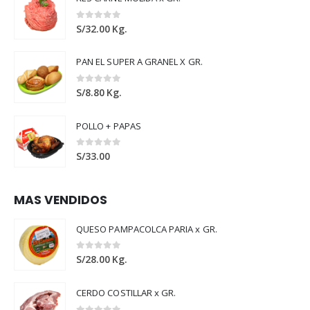
0
out of 5
S/
32.00
Kg.
PAN EL SUPER A GRANEL X GR.
0
out of 5
S/
8.80
Kg.
POLLO + PAPAS
0
out of 5
S/
33.00
MAS VENDIDOS
QUESO PAMPACOLCA PARIA x GR.
0
out of 5
S/
28.00
Kg.
CERDO COSTILLAR x GR.