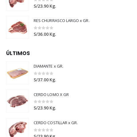
0
out of 5
S/
23.90
Kg.
RES CHURRASCO LARGO x GR.
0
out of 5
S/
36.00
Kg.
ÚLTIMOS
DIAMANTE x GR.
0
out of 5
S/
37.00
Kg.
CERDO LOMO X GR
0
out of 5
S/
23.90
Kg.
CERDO COSTILLAR x GR.
0
out of 5
S/
23.90
Kg.