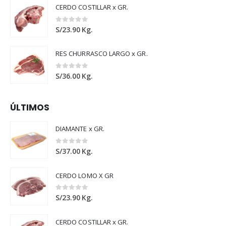
CERDO COSTILLAR x GR.
0
out of 5
S/
23.90
Kg.
RES CHURRASCO LARGO x GR.
0
out of 5
S/
36.00
Kg.
ÚLTIMOS
DIAMANTE x GR.
0
out of 5
S/
37.00
Kg.
CERDO LOMO X GR
0
out of 5
S/
23.90
Kg.
CERDO COSTILLAR x GR.