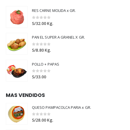
RES CARNE MOLIDA x GR.
0
out of 5
S/
32.00
Kg.
PAN EL SUPER A GRANEL X GR.
0
out of 5
S/
8.80
Kg.
POLLO + PAPAS
0
out of 5
S/
33.00
MAS VENDIDOS
QUESO PAMPACOLCA PARIA x GR.
0
out of 5
S/
28.00
Kg.