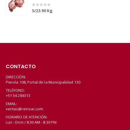
0
out of 5
S/
23.90
Kg.
CONTACTO
DIRECCIÓN:
Pierola 108, Portal de la Municipalidad 130
TELÉFONO:
+51 54 284313
EMAIL:
ventas@reinsac.com
HORARIO DE ATENCIÓN:
Lun - Dom / 8:30 AM - 8:30 PM