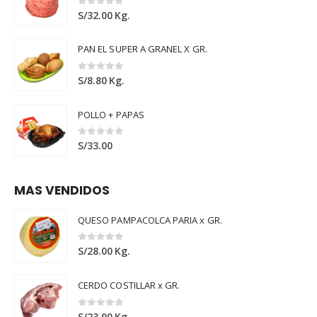
0
out of 5
S/
32.00
Kg.
PAN EL SUPER A GRANEL X GR.
0
out of 5
S/
8.80
Kg.
POLLO + PAPAS
0
out of 5
S/
33.00
MAS VENDIDOS
QUESO PAMPACOLCA PARIA x GR.
0
out of 5
S/
28.00
Kg.
CERDO COSTILLAR x GR.
0
out of 5
S/
23.90
Kg.