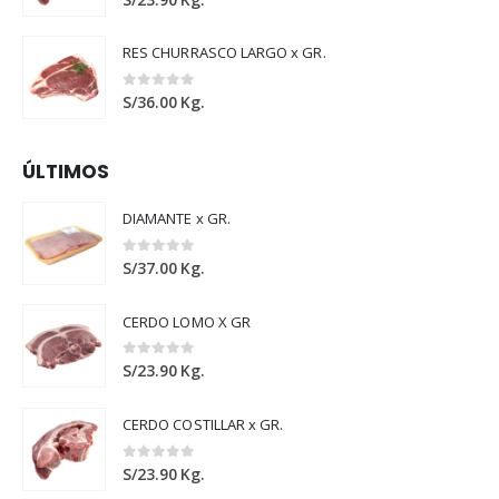
RES CHURRASCO LARGO x GR.
0
out of 5
S/
36.00
Kg.
ÚLTIMOS
DIAMANTE x GR.
0
out of 5
S/
37.00
Kg.
CERDO LOMO X GR
0
out of 5
S/
23.90
Kg.
CERDO COSTILLAR x GR.
0
out of 5
S/
23.90
Kg.