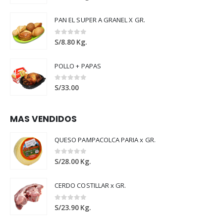
PAN EL SUPER A GRANEL X GR.
0
out of 5
S/
8.80
Kg.
POLLO + PAPAS
0
out of 5
S/
33.00
MAS VENDIDOS
QUESO PAMPACOLCA PARIA x GR.
0
out of 5
S/
28.00
Kg.
CERDO COSTILLAR x GR.
0
out of 5
S/
23.90
Kg.