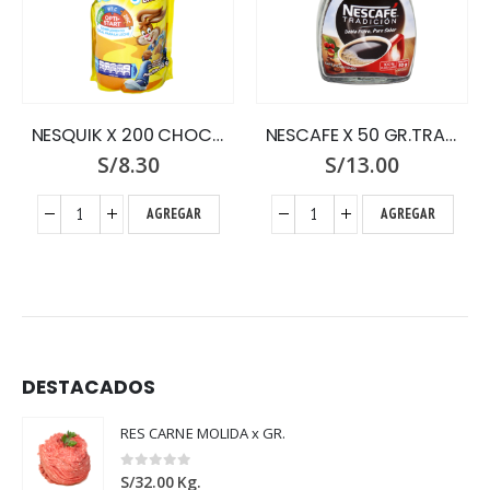
NESQUIK X 200 CHOCOLATE DOY PACK
NESCAFE X 50 GR.TRADICION FCO.
S/
8.30
S/
13.00
AGREGAR
AGREGAR
DESTACADOS
RES CARNE MOLIDA x GR.
0
out of 5
S/
32.00
Kg.