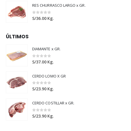
RES CHURRASCO LARGO x GR.
0
out of 5
S/
36.00
Kg.
ÚLTIMOS
DIAMANTE x GR.
0
out of 5
S/
37.00
Kg.
CERDO LOMO X GR
0
out of 5
S/
23.90
Kg.
CERDO COSTILLAR x GR.
0
out of 5
S/
23.90
Kg.