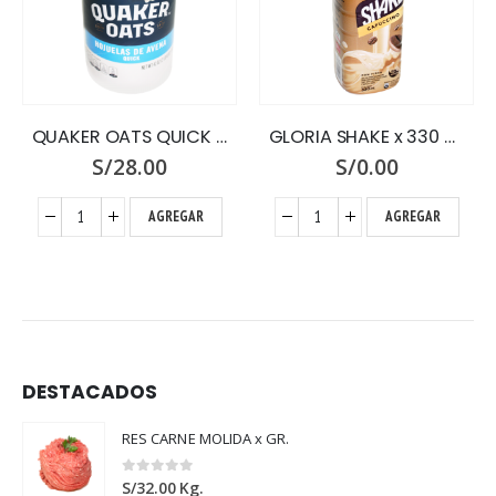
QUAKER OATS QUICK X 42 OZ.
GLORIA SHAKE x 330 ML.CAPUCCINO
S/
28.00
S/
0.00
AGREGAR
AGREGAR
DESTACADOS
RES CARNE MOLIDA x GR.
0
out of 5
S/
32.00
Kg.