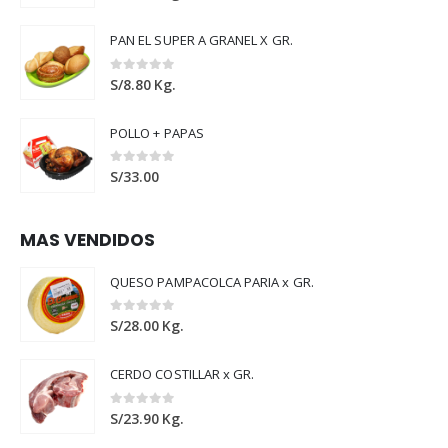
PAN EL SUPER A GRANEL X GR.
0
out of 5
S/
8.80
Kg.
POLLO + PAPAS
0
out of 5
S/
33.00
MAS VENDIDOS
QUESO PAMPACOLCA PARIA x GR.
0
out of 5
S/
28.00
Kg.
CERDO COSTILLAR x GR.
0
out of 5
S/
23.90
Kg.