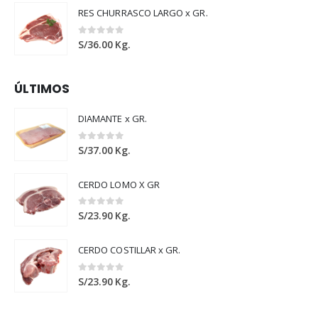
RES CHURRASCO LARGO x GR.
0
out of 5
S/
36.00
Kg.
ÚLTIMOS
DIAMANTE x GR.
0
out of 5
S/
37.00
Kg.
CERDO LOMO X GR
0
out of 5
S/
23.90
Kg.
CERDO COSTILLAR x GR.
0
out of 5
S/
23.90
Kg.