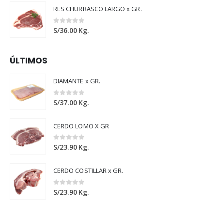
RES CHURRASCO LARGO x GR.
0
out of 5
S/
36.00
Kg.
ÚLTIMOS
DIAMANTE x GR.
0
out of 5
S/
37.00
Kg.
CERDO LOMO X GR
0
out of 5
S/
23.90
Kg.
CERDO COSTILLAR x GR.
0
out of 5
S/
23.90
Kg.