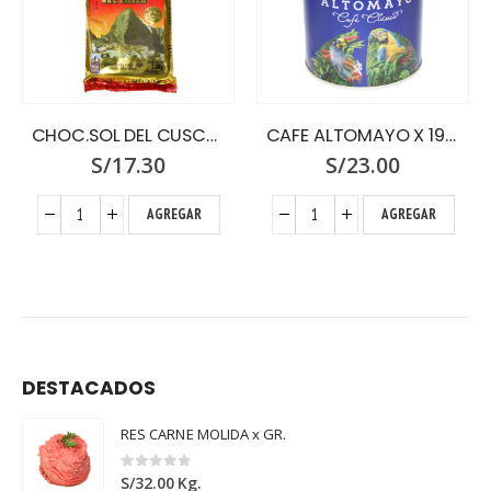
CHOC.SOL DEL CUSCO X 300 G.PASTA PU
CAFE ALTOMAYO X 190 GR.GOURMET LATA
S/
17.30
S/
23.00
AGREGAR
AGREGAR
DESTACADOS
RES CARNE MOLIDA x GR.
0
out of 5
S/
32.00
Kg.