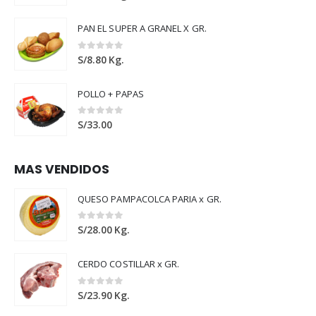
PAN EL SUPER A GRANEL X GR.
0
out of 5
S/
8.80
Kg.
POLLO + PAPAS
0
out of 5
S/
33.00
MAS VENDIDOS
QUESO PAMPACOLCA PARIA x GR.
0
out of 5
S/
28.00
Kg.
CERDO COSTILLAR x GR.
0
out of 5
S/
23.90
Kg.