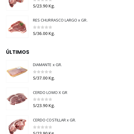
0
out of 5
S/
23.90
Kg.
RES CHURRASCO LARGO x GR.
0
out of 5
S/
36.00
Kg.
ÚLTIMOS
DIAMANTE x GR.
0
out of 5
S/
37.00
Kg.
CERDO LOMO X GR
0
out of 5
S/
23.90
Kg.
CERDO COSTILLAR x GR.
0
out of 5
S/
23.90
Kg.