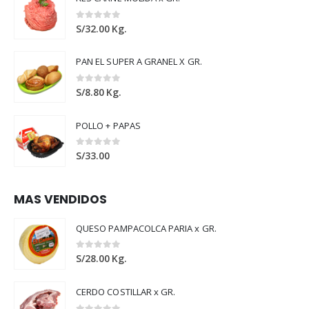
0
out of 5
S/
32.00
Kg.
PAN EL SUPER A GRANEL X GR.
0
out of 5
S/
8.80
Kg.
POLLO + PAPAS
0
out of 5
S/
33.00
MAS VENDIDOS
QUESO PAMPACOLCA PARIA x GR.
0
out of 5
S/
28.00
Kg.
CERDO COSTILLAR x GR.