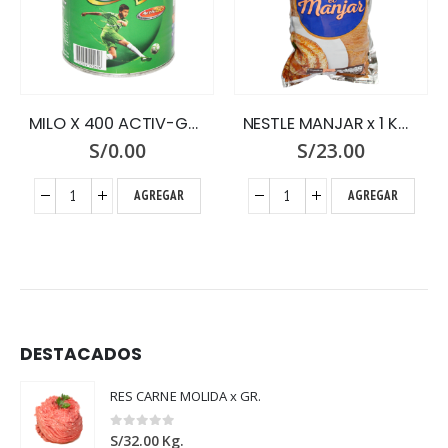
NESTLE MANJAR x 1 KG.BOLSA
ECCO X 190 GR.LATA
S/
23.00
S/
13.50
AGREGAR
AGREGAR
DESTACADOS
RES CARNE MOLIDA x GR.
0
out of 5
S/
32.00
Kg.