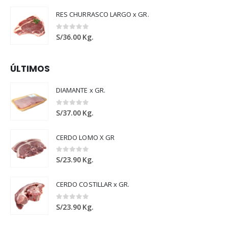
RES CHURRASCO LARGO x GR.
0
out of 5
S/
36.00
Kg.
ÚLTIMOS
DIAMANTE x GR.
0
out of 5
S/
37.00
Kg.
CERDO LOMO X GR
0
out of 5
S/
23.90
Kg.
CERDO COSTILLAR x GR.
0
out of 5
S/
23.90
Kg.