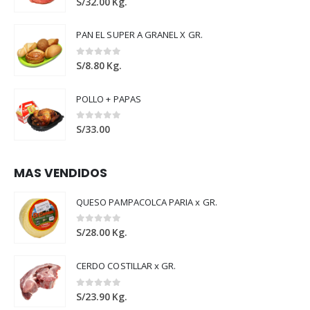
S/
32.00
Kg.
PAN EL SUPER A GRANEL X GR.
0
out of 5
S/
8.80
Kg.
POLLO + PAPAS
0
out of 5
S/
33.00
MAS VENDIDOS
QUESO PAMPACOLCA PARIA x GR.
0
out of 5
S/
28.00
Kg.
CERDO COSTILLAR x GR.
0
out of 5
S/
23.90
Kg.