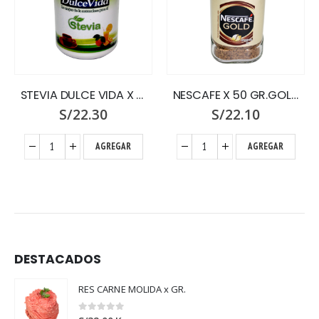
STEVIA DULCE VIDA X 55 GR.
NESCAFE X 50 GR.GOLD
S/
22.30
S/
22.10
AGREGAR
AGREGAR
DESTACADOS
RES CARNE MOLIDA x GR.
0
out of 5