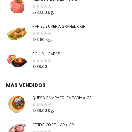
0
out of 5
S/
32.00
Kg.
PAN EL SUPER A GRANEL X GR.
0
out of 5
S/
8.80
Kg.
POLLO + PAPAS
0
out of 5
S/
33.00
MAS VENDIDOS
QUESO PAMPACOLCA PARIA x GR.
0
out of 5
S/
28.00
Kg.
CERDO COSTILLAR x GR.