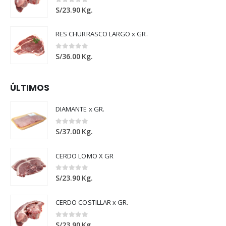
0
out of 5
S/
23.90
Kg.
RES CHURRASCO LARGO x GR.
0
out of 5
S/
36.00
Kg.
ÚLTIMOS
DIAMANTE x GR.
0
out of 5
S/
37.00
Kg.
CERDO LOMO X GR
0
out of 5
S/
23.90
Kg.
CERDO COSTILLAR x GR.
0
out of 5
S/
23.90
Kg.