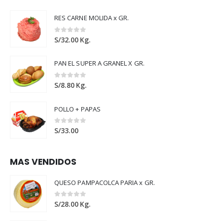
RES CARNE MOLIDA x GR.
0
out of 5
S/
32.00
Kg.
PAN EL SUPER A GRANEL X GR.
0
out of 5
S/
8.80
Kg.
POLLO + PAPAS
0
out of 5
S/
33.00
MAS VENDIDOS
QUESO PAMPACOLCA PARIA x GR.
0
out of 5
S/
28.00
Kg.