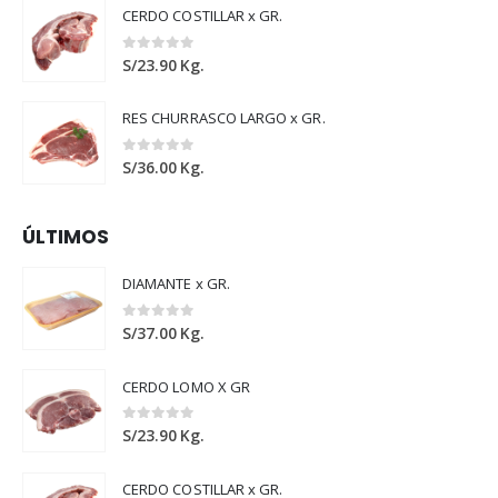
CERDO COSTILLAR x GR.
0
out of 5
S/
23.90
Kg.
RES CHURRASCO LARGO x GR.
0
out of 5
S/
36.00
Kg.
ÚLTIMOS
DIAMANTE x GR.
0
out of 5
S/
37.00
Kg.
CERDO LOMO X GR
0
out of 5
S/
23.90
Kg.
CERDO COSTILLAR x GR.