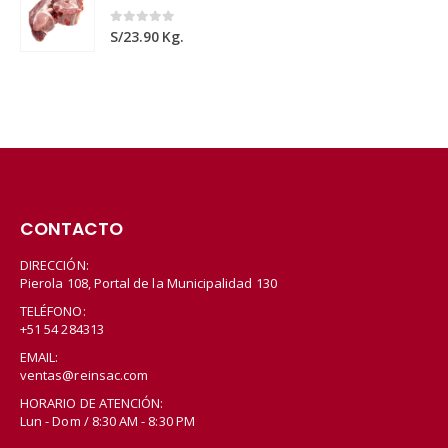
0
out of 5
S/
23.90
Kg.
CONTACTO
DIRECCIÓN:
Pierola 108, Portal de la Municipalidad 130
TELÉFONO:
+51 54 284313
EMAIL:
ventas@reinsac.com
HORARIO DE ATENCIÓN:
Lun - Dom / 8:30 AM - 8:30 PM