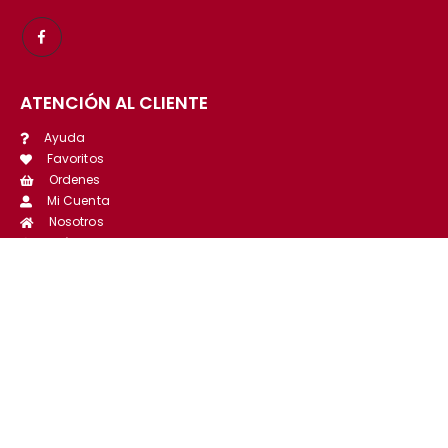
ATENCIÓN AL CLIENTE
Ayuda
Favoritos
Ordenes
Mi Cuenta
Nosotros
Política de Privacidad
Libro de Reclamaciones
FACTURA ELECTRÓNICA
A partir del 11-nov-2019
Antes del 11-nov-2019
UBÍCANOS