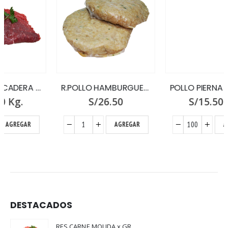
R.POLLO HAMBURGUESA DE PECHUGA X 16
POLLO PIERNA C/ENCUENTRO
S/
26.50
S/
15.50
Kg.
AGREGAR
AGREGAR
DESTACADOS
RES CARNE MOLIDA x GR.