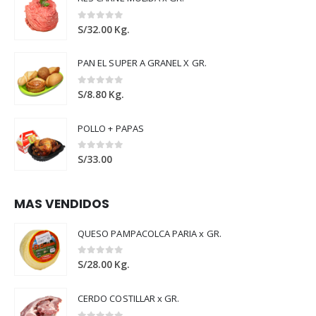
0
out of 5
S/
32.00
Kg.
PAN EL SUPER A GRANEL X GR.
0
out of 5
S/
8.80
Kg.
POLLO + PAPAS
0
out of 5
S/
33.00
MAS VENDIDOS
QUESO PAMPACOLCA PARIA x GR.
0
out of 5
S/
28.00
Kg.
CERDO COSTILLAR x GR.