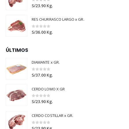
0
out of 5
S/
23.90
Kg.
RES CHURRASCO LARGO x GR.
0
out of 5
S/
36.00
Kg.
ÚLTIMOS
DIAMANTE x GR.
0
out of 5
S/
37.00
Kg.
CERDO LOMO X GR
0
out of 5
S/
23.90
Kg.
CERDO COSTILLAR x GR.
0
out of 5
S/
23.90
Kg.