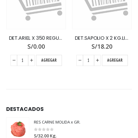
DET.ARIEL X 350 REGULAR
DET.SAPOLIO X 2 KG.LIMON
S/
0.00
S/
18.20
AGREGAR
AGREGAR
DESTACADOS
RES CARNE MOLIDA x GR.
0
out of 5
S/
32.00
Kg.