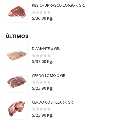
RES CHURRASCO LARGO x GR.
0
out of 5
S/
36.00
Kg.
ÚLTIMOS
DIAMANTE x GR.
0
out of 5
S/
37.00
Kg.
CERDO LOMO X GR
0
out of 5
S/
23.90
Kg.
CERDO COSTILLAR x GR.
0
out of 5
S/
23.90
Kg.