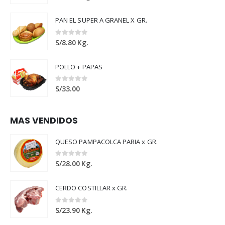
PAN EL SUPER A GRANEL X GR.
0
out of 5
S/
8.80
Kg.
POLLO + PAPAS
0
out of 5
S/
33.00
MAS VENDIDOS
QUESO PAMPACOLCA PARIA x GR.
0
out of 5
S/
28.00
Kg.
CERDO COSTILLAR x GR.
0
out of 5
S/
23.90
Kg.