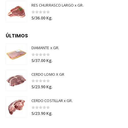
RES CHURRASCO LARGO x GR.
0
out of 5
S/
36.00
Kg.
ÚLTIMOS
DIAMANTE x GR.
0
out of 5
S/
37.00
Kg.
CERDO LOMO X GR
0
out of 5
S/
23.90
Kg.
CERDO COSTILLAR x GR.
0
out of 5
S/
23.90
Kg.