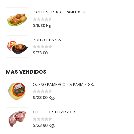
PAN EL SUPER A GRANEL X GR.
0
out of 5
S/
8.80
Kg.
POLLO + PAPAS
0
out of 5
S/
33.00
MAS VENDIDOS
QUESO PAMPACOLCA PARIA x GR.
0
out of 5
S/
28.00
Kg.
CERDO COSTILLAR x GR.
0
out of 5
S/
23.90
Kg.