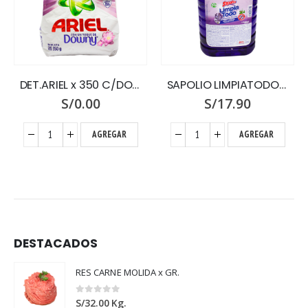
DET.ARIEL x 350 C/DOWNY
SAPOLIO LIMPIATODO X 5 LT.LAVANDA
S/
0.00
S/
17.90
AGREGAR
AGREGAR
DESTACADOS
RES CARNE MOLIDA x GR.
0
out of 5
S/
32.00
Kg.