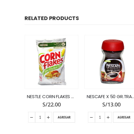
RELATED PRODUCTS
NESTLE CORN FLAKES X 800 GR.BOLSA
NESCAFE X 50 GR.TRADICION FCO.
DEL VALLE T
0
S/
13.00
S/
6.60
GREGAR
AGREGAR
AGREGAR