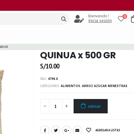
Bienvenido !
0
Inicia sesión
500 GR
QUINUA x 500 GR
S/
10.00
SKU:
4796.6
CATEGORIES:
ALIMENTOS
,
ARROZ AZUCAR MENESTRAS
AGREGAR
AGREGAR A LISTAS