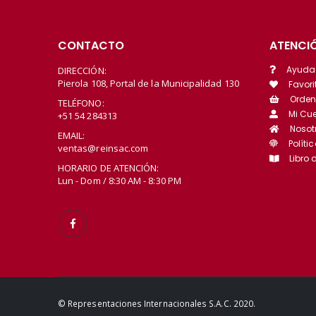
CONTACTO
ATENCIÓ
Ayuda
DIRECCIÓN:
Pierola 108, Portal de la Municipalidad 130
Favori
Orden
TELÉFONO:
Mi Cu
+51 54 284313
Nosot
EMAIL:
Políti
ventas@reinsac.com
Libro
HORARIO DE ATENCIÓN:
Lun - Dom / 8:30 AM - 8:30 PM
© Representaciones Internacionales S.A.C. 2020.