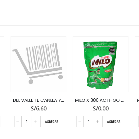
E CANELA Y CLAVO x 100
MILO X 380 ACTI-GO DOY PACK
MC COLINS INFUSION DIAS FRIOS X 12 SOBRES
S/
0.00
S/
2.90
AGREGAR
AGREGAR