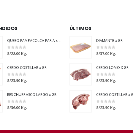
NDIDOS
ÚLTIMOS
QUESO PAMPACOLCA PARIA x GR.
DIAMANTE x GR.
0
out of 5
0
out of 5
S/
28.00
Kg.
S/
37.00
Kg.
CERDO COSTILLAR x GR.
CERDO LOMO X GR
0
out of 5
0
out of 5
S/
23.90
Kg.
S/
23.90
Kg.
RES CHURRASCO LARGO x GR.
CERDO COSTILLAR x G
0
out of 5
0
out of 5
S/
36.00
Kg.
S/
23.90
Kg.