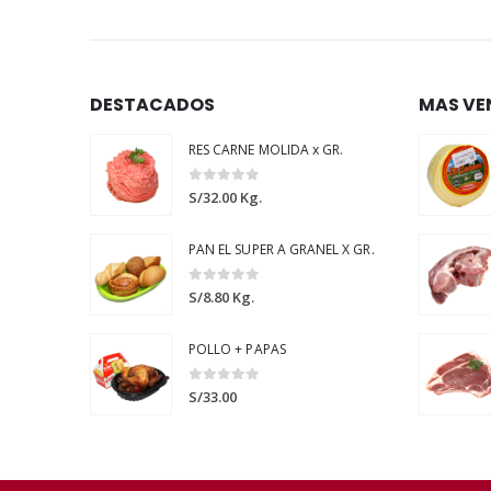
DESTACADOS
MAS VE
RES CARNE MOLIDA x GR.
0
out of 5
S/
32.00
Kg.
PAN EL SUPER A GRANEL X GR.
0
out of 5
S/
8.80
Kg.
POLLO + PAPAS
0
out of 5
S/
33.00