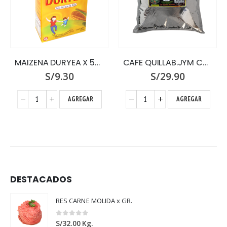
MAIZENA DURYEA X 500
CAFE QUILLAB.JYM COFFEE X 460 NEG.TINTO
S/
9.30
S/
29.90
AGREGAR
AGREGAR
DESTACADOS
RES CARNE MOLIDA x GR.
0
out of 5
S/
32.00
Kg.