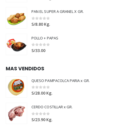
PAN EL SUPER A GRANEL X GR.
0
out of 5
S/
8.80
Kg.
POLLO + PAPAS
0
out of 5
S/
33.00
MAS VENDIDOS
QUESO PAMPACOLCA PARIA x GR.
0
out of 5
S/
28.00
Kg.
CERDO COSTILLAR x GR.
0
out of 5
S/
23.90
Kg.