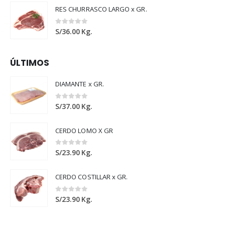
RES CHURRASCO LARGO x GR.
0
out of 5
S/
36.00
Kg.
ÚLTIMOS
DIAMANTE x GR.
0
out of 5
S/
37.00
Kg.
CERDO LOMO X GR
0
out of 5
S/
23.90
Kg.
CERDO COSTILLAR x GR.
0
out of 5
S/
23.90
Kg.