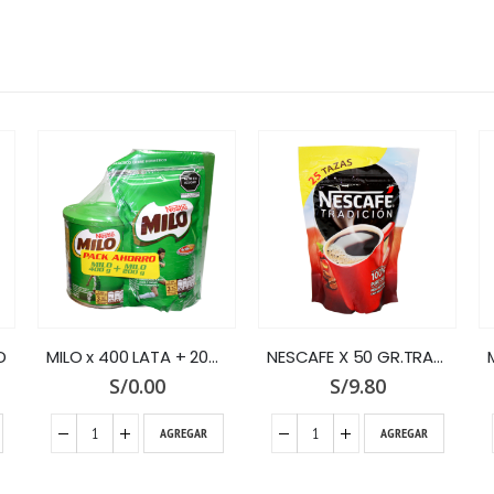
D
MILO x 400 LATA + 200 DOY PACK
NESCAFE X 50 GR.TRADICION ZIPPER
S/
0.00
S/
9.80
AGREGAR
AGREGAR