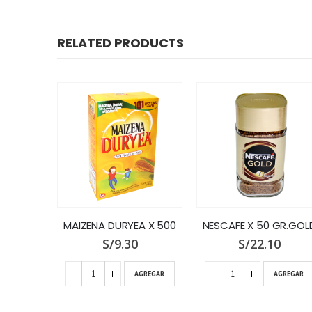
RELATED PRODUCTS
MC COLINS TE NARANJA X 25 SOBRES
MAIZENA DURYEA X 500
NESCAFE X 50 GR.GOL
S/
9.30
S/
22.10
GREGAR
AGREGAR
AGREGAR