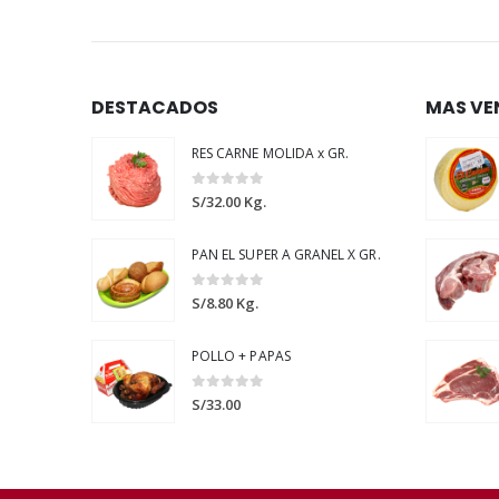
DESTACADOS
MAS VE
RES CARNE MOLIDA x GR.
0
out of 5
S/
32.00
Kg.
PAN EL SUPER A GRANEL X GR.
0
out of 5
S/
8.80
Kg.
POLLO + PAPAS
0
out of 5
S/
33.00