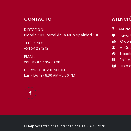
CONTACTO
ATENCIÓ
Ayuda
DIRECCIÓN:
Pierola 108, Portal de la Municipalidad 130
Favori
Orden
TELÉFONO:
Mi Cu
+51 54 284313
Nosot
EMAIL:
Políti
ventas@reinsac.com
Libro
HORARIO DE ATENCIÓN:
Lun - Dom / 8:30 AM - 8:30 PM
© Representaciones Internacionales S.A.C. 2020.