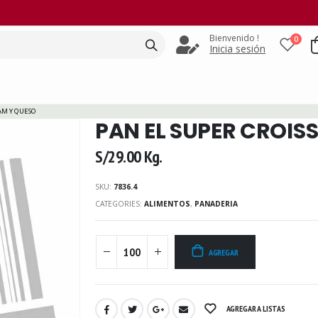
Bienvenido !
0
Inicia sesión
AM Y QUESO
PAN EL SUPER CROIS
S/
29.00
Kg.
SKU:
7836.4
CATEGORIES:
ALIMENTOS
,
PANADERIA
AGREGAR
AGREGAR A LISTAS