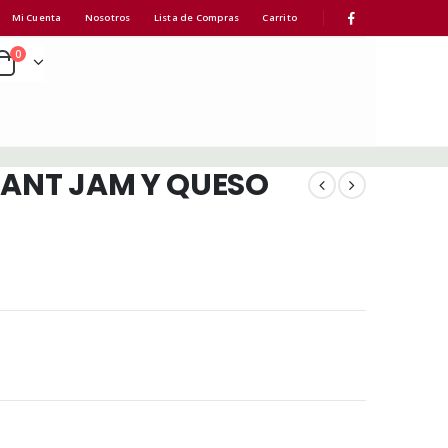
Mi Cuenta
Nosotros
Lista de Compras
Carrito
0
SANT JAM Y QUESO