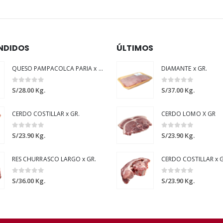
NDIDOS
ÚLTIMOS
QUESO PAMPACOLCA PARIA x GR.
DIAMANTE x GR.
0
out of 5
0
out of 5
S/
28.00
Kg.
S/
37.00
Kg.
CERDO COSTILLAR x GR.
CERDO LOMO X GR
0
out of 5
0
out of 5
S/
23.90
Kg.
S/
23.90
Kg.
RES CHURRASCO LARGO x GR.
CERDO COSTILLAR x G
0
out of 5
0
out of 5
S/
36.00
Kg.
S/
23.90
Kg.