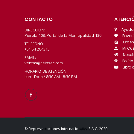
CONTACTO
ATENCIÓ
Ayuda
DIRECCIÓN:
Pierola 108, Portal de la Municipalidad 130
Favori
Orden
TELÉFONO:
Mi Cu
+51 54 284313
Nosot
EMAIL:
Políti
ventas@reinsac.com
Libro
HORARIO DE ATENCIÓN:
Lun - Dom / 8:30 AM - 8:30 PM
© Representaciones Internacionales S.A.C. 2020.