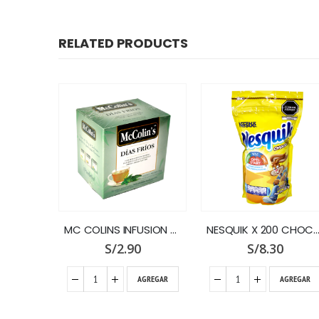
RELATED PRODUCTS
CAFE QUILLAB.JYM COFFEE X 460 NEG.TINTO
MC COLINS INFUSION DIAS FRIOS X 12 SOBRES
NESQUIK X 200 CHOCOLATE DOY
0
S/
2.90
S/
8.30
GREGAR
AGREGAR
AGREGAR