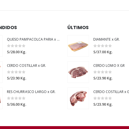
NDIDOS
ÚLTIMOS
QUESO PAMPACOLCA PARIA x GR.
DIAMANTE x GR.
0
out of 5
0
out of 5
S/
28.00
Kg.
S/
37.00
Kg.
CERDO COSTILLAR x GR.
CERDO LOMO X GR
0
out of 5
0
out of 5
S/
23.90
Kg.
S/
23.90
Kg.
RES CHURRASCO LARGO x GR.
CERDO COSTILLAR x G
0
out of 5
0
out of 5
S/
36.00
Kg.
S/
23.90
Kg.