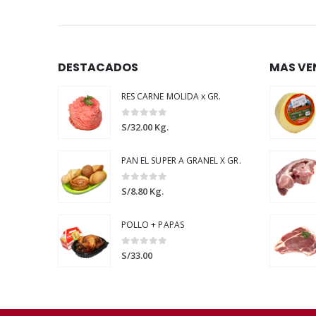
DESTACADOS
MAS VE
RES CARNE MOLIDA x GR.
0
out of 5
S/
32.00
Kg.
PAN EL SUPER A GRANEL X GR.
0
out of 5
S/
8.80
Kg.
POLLO + PAPAS
0
out of 5
S/
33.00