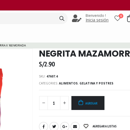
Bienvenido !
0
Inicia sesión
RRA X 160 MORADA
NEGRITA MAZAMORR
S/
2.90
SKU:
47607.4
CATEGORIES:
ALIMENTOS
,
GELATINA Y POSTRES
AGREGAR
AGREGAR A LISTAS