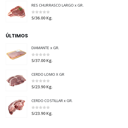
RES CHURRASCO LARGO x GR.
0
out of 5
S/
36.00
Kg.
ÚLTIMOS
DIAMANTE x GR.
0
out of 5
S/
37.00
Kg.
CERDO LOMO X GR
0
out of 5
S/
23.90
Kg.
CERDO COSTILLAR x GR.
0
out of 5
S/
23.90
Kg.