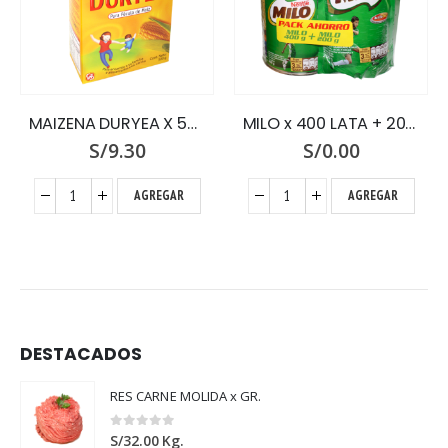
MAIZENA DURYEA X 500
MILO x 400 LATA + 200 DOY PACK
S/
9.30
S/
0.00
AGREGAR
AGREGAR
DESTACADOS
RES CARNE MOLIDA x GR.
0
out of 5
S/
32.00
Kg.