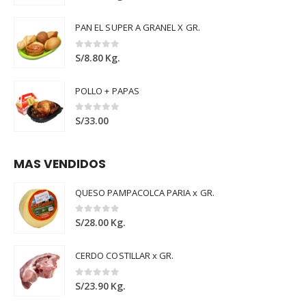
PAN EL SUPER A GRANEL X GR.
0
out of 5
S/
8.80
Kg.
POLLO + PAPAS
0
out of 5
S/
33.00
MAS VENDIDOS
QUESO PAMPACOLCA PARIA x GR.
0
out of 5
S/
28.00
Kg.
CERDO COSTILLAR x GR.
0
out of 5
S/
23.90
Kg.