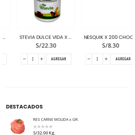
STEVIA DULCE VIDA X 55 GR.
NESQUIK X 200 CHOCOLATE DOY PACK
S/
22.30
S/
8.30
AGREGAR
AGREGAR
DESTACADOS
RES CARNE MOLIDA x GR.
0
out of 5
S/
32.00
Kg.