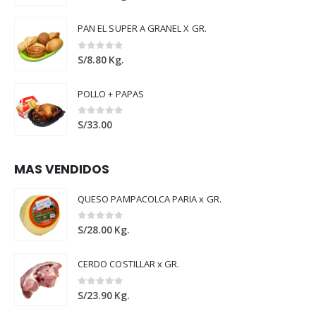
PAN EL SUPER A GRANEL X GR.
0
out of 5
S/
8.80
Kg.
POLLO + PAPAS
0
out of 5
S/
33.00
MAS VENDIDOS
QUESO PAMPACOLCA PARIA x GR.
0
out of 5
S/
28.00
Kg.
CERDO COSTILLAR x GR.
0
out of 5
S/
23.90
Kg.