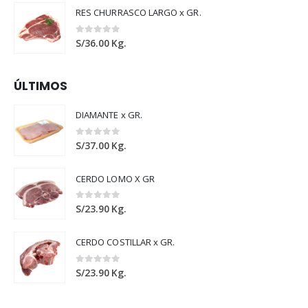
RES CHURRASCO LARGO x GR.
0
out of 5
S/
36.00
Kg.
ÚLTIMOS
DIAMANTE x GR.
0
out of 5
S/
37.00
Kg.
CERDO LOMO X GR
0
out of 5
S/
23.90
Kg.
CERDO COSTILLAR x GR.
0
out of 5
S/
23.90
Kg.