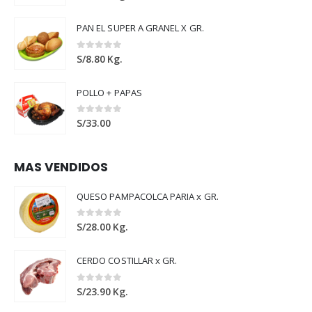
PAN EL SUPER A GRANEL X GR.
0
out of 5
S/
8.80
Kg.
POLLO + PAPAS
0
out of 5
S/
33.00
MAS VENDIDOS
QUESO PAMPACOLCA PARIA x GR.
0
out of 5
S/
28.00
Kg.
CERDO COSTILLAR x GR.
0
out of 5
S/
23.90
Kg.