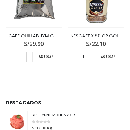
CAFE QUILLAB.JYM COFFEE X 460 NEG.TINTO
NESCAFE X 50 GR.GOLD
S/
29.90
S/
22.10
AGREGAR
AGREGAR
DESTACADOS
RES CARNE MOLIDA x GR.
0
out of 5
S/
32.00
Kg.