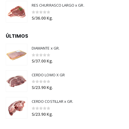
RES CHURRASCO LARGO x GR.
0
out of 5
S/
36.00
Kg.
ÚLTIMOS
DIAMANTE x GR.
0
out of 5
S/
37.00
Kg.
CERDO LOMO X GR
0
out of 5
S/
23.90
Kg.
CERDO COSTILLAR x GR.
0
out of 5
S/
23.90
Kg.