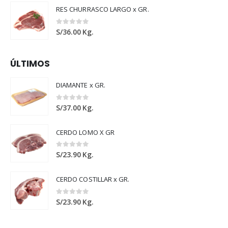
RES CHURRASCO LARGO x GR.
0
out of 5
S/
36.00
Kg.
ÚLTIMOS
DIAMANTE x GR.
0
out of 5
S/
37.00
Kg.
CERDO LOMO X GR
0
out of 5
S/
23.90
Kg.
CERDO COSTILLAR x GR.
0
out of 5
S/
23.90
Kg.