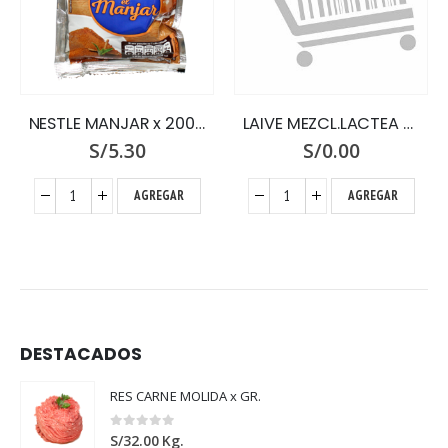
NESTLE MANJAR x 200 BOLSA
LAIVE MEZCL.LACTEA VITAMIN.X 500 SIX PACK
S/
5.30
S/
0.00
AGREGAR
AGREGAR
DESTACADOS
RES CARNE MOLIDA x GR.
0
out of 5
S/
32.00
Kg.