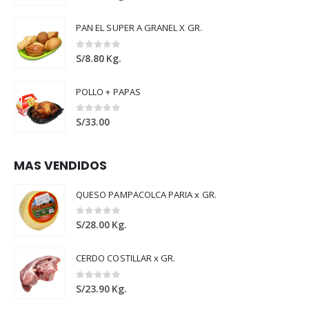
PAN EL SUPER A GRANEL X GR.
0
out of 5
S/
8.80
Kg.
POLLO + PAPAS
0
out of 5
S/
33.00
MAS VENDIDOS
QUESO PAMPACOLCA PARIA x GR.
0
out of 5
S/
28.00
Kg.
CERDO COSTILLAR x GR.
0
out of 5
S/
23.90
Kg.