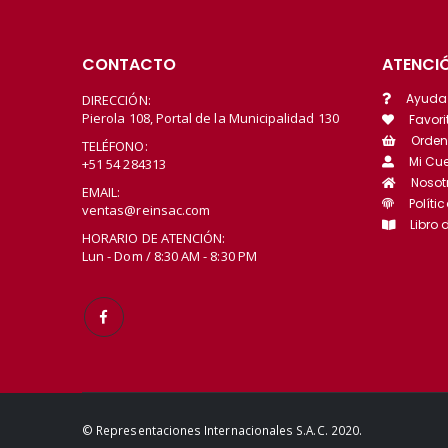
CONTACTO
ATENCIÓ
Ayuda
DIRECCIÓN:
Pierola 108, Portal de la Municipalidad 130
Favori
Orden
TELÉFONO:
Mi Cu
+51 54 284313
Nosot
EMAIL:
Políti
ventas@reinsac.com
Libro
HORARIO DE ATENCIÓN:
Lun - Dom / 8:30 AM - 8:30 PM
© Representaciones Internacionales S.A.C. 2020.