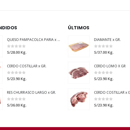
NDIDOS
ÚLTIMOS
QUESO PAMPACOLCA PARIA x GR.
DIAMANTE x GR.
0
out of 5
0
out of 5
S/
28.00
Kg.
S/
37.00
Kg.
CERDO COSTILLAR x GR.
CERDO LOMO X GR
0
out of 5
0
out of 5
S/
23.90
Kg.
S/
23.90
Kg.
RES CHURRASCO LARGO x GR.
CERDO COSTILLAR x G
0
out of 5
0
out of 5
S/
36.00
Kg.
S/
23.90
Kg.