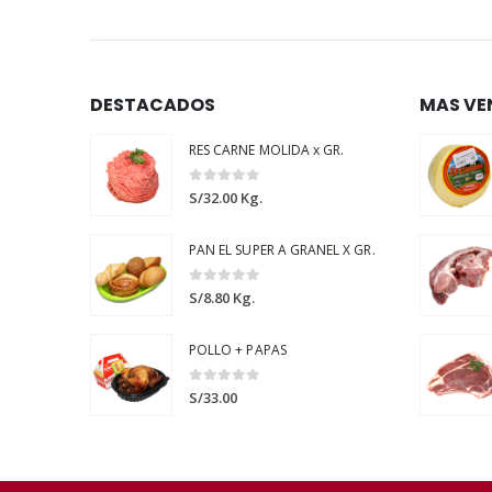
DESTACADOS
MAS VE
RES CARNE MOLIDA x GR.
0
out of 5
S/
32.00
Kg.
PAN EL SUPER A GRANEL X GR.
0
out of 5
S/
8.80
Kg.
POLLO + PAPAS
0
out of 5
S/
33.00