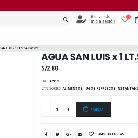
Bienvenido !
0
Inicia sesión
SAN LUIS X 1 LT.S/GAS SPORT
AGUA SAN LUIS x 1 L
S/
2.80
SKU:
42919.5
CATEGORIES:
ALIMENTOS
,
JUGOS REFRESCOS INSTANTAN
AGREGAR
AGREGAR A LISTAS