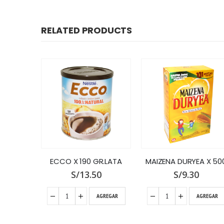
RELATED PRODUCTS
CHOC.SOL DEL CUSCO X 300 G.PASTA PU
ECCO X 190 GR.LATA
MAIZENA DURYEA X 50
0
S/
13.50
S/
9.30
GREGAR
AGREGAR
AGREGAR