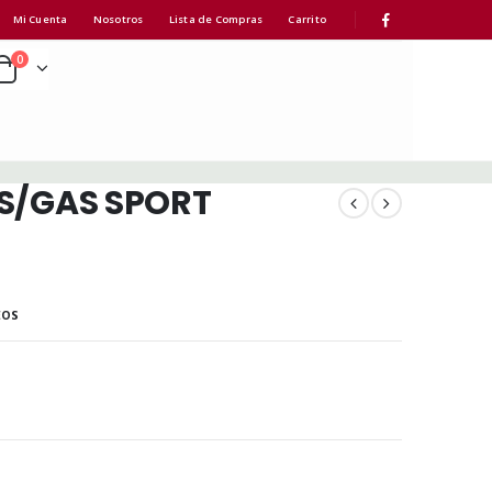
Mi Cuenta
Nosotros
Lista de Compras
Carrito
0
T.S/GAS SPORT
EOS