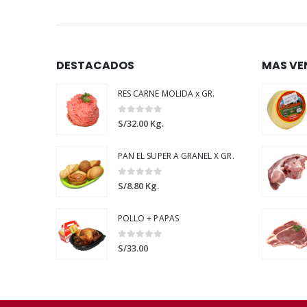
DESTACADOS
MAS VE
RES CARNE MOLIDA x GR.
0
out of 5
S/
32.00
Kg.
PAN EL SUPER A GRANEL X GR.
0
out of 5
S/
8.80
Kg.
POLLO + PAPAS
0
out of 5
S/
33.00