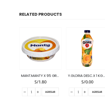
RELATED PRODUCTS
MANT.MANTY X 95 GR.POTE 0% GRASAS
Y.GLORIA DESC.X 1 KG.LUCUMA
Y.NALE x 960 FRESA FRUT
S/
0.00
S/
9.50
GREGAR
AGREGAR
AGREGAR