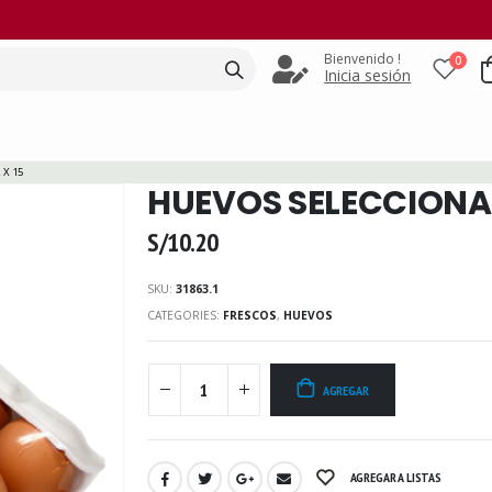
Bienvenido !
0
Inicia sesión
X 15
HUEVOS SELECCIONAD
S/
10.20
SKU:
31863.1
CATEGORIES:
FRESCOS
,
HUEVOS
AGREGAR
AGREGAR A LISTAS