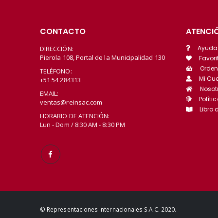
CONTACTO
ATENCIÓ
Ayuda
DIRECCIÓN:
Pierola 108, Portal de la Municipalidad 130
Favori
Orden
TELÉFONO:
Mi Cu
+51 54 284313
Nosot
EMAIL:
Políti
ventas@reinsac.com
Libro
HORARIO DE ATENCIÓN:
Lun - Dom / 8:30 AM - 8:30 PM
© Representaciones Internacionales S.A.C. 2020.