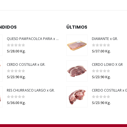
NDIDOS
ÚLTIMOS
QUESO PAMPACOLCA PARIA x GR.
DIAMANTE x GR.
0
out of 5
0
out of 5
S/
28.00
Kg.
S/
37.00
Kg.
CERDO COSTILLAR x GR.
CERDO LOMO X GR
0
out of 5
0
out of 5
S/
23.90
Kg.
S/
23.90
Kg.
RES CHURRASCO LARGO x GR.
CERDO COSTILLAR x G
0
out of 5
0
out of 5
S/
36.00
Kg.
S/
23.90
Kg.