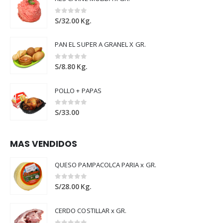
0
out of 5
S/
32.00
Kg.
PAN EL SUPER A GRANEL X GR.
0
out of 5
S/
8.80
Kg.
POLLO + PAPAS
0
out of 5
S/
33.00
MAS VENDIDOS
QUESO PAMPACOLCA PARIA x GR.
0
out of 5
S/
28.00
Kg.
CERDO COSTILLAR x GR.