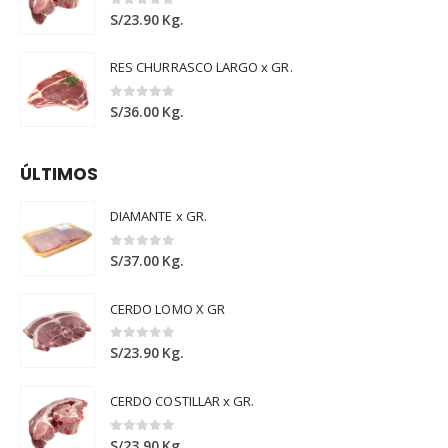
0
out of 5
S/
23.90
Kg.
RES CHURRASCO LARGO x GR.
0
out of 5
S/
36.00
Kg.
ÚLTIMOS
DIAMANTE x GR.
0
out of 5
S/
37.00
Kg.
CERDO LOMO X GR
0
out of 5
S/
23.90
Kg.
CERDO COSTILLAR x GR.
0
out of 5
S/
23.90
Kg.