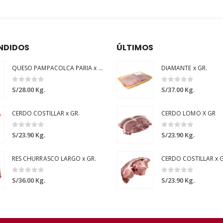
NDIDOS
ÚLTIMOS
QUESO PAMPACOLCA PARIA x GR.
DIAMANTE x GR.
0
out of 5
0
out of 5
S/
28.00
Kg.
S/
37.00
Kg.
CERDO COSTILLAR x GR.
CERDO LOMO X GR
0
out of 5
0
out of 5
S/
23.90
Kg.
S/
23.90
Kg.
RES CHURRASCO LARGO x GR.
CERDO COSTILLAR x G
0
out of 5
0
out of 5
S/
36.00
Kg.
S/
23.90
Kg.