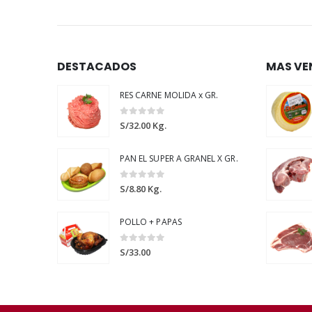
DESTACADOS
MAS VE
RES CARNE MOLIDA x GR.
0
out of 5
S/
32.00
Kg.
PAN EL SUPER A GRANEL X GR.
0
out of 5
S/
8.80
Kg.
POLLO + PAPAS
0
out of 5
S/
33.00