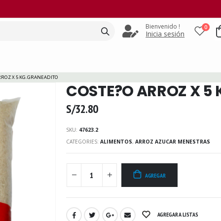
Bienvenido !
0
Inicia sesión
RROZ X 5 KG.GRANEADITO
COSTE?O ARROZ X 5
S/
32.80
SKU:
47623.2
CATEGORIES:
ALIMENTOS
,
ARROZ AZUCAR MENESTRAS
AGREGAR
AGREGAR A LISTAS