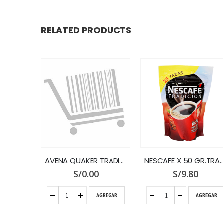
RELATED PRODUCTS
MC COLINS TE NARANJA X 25 SOBRES
AVENA QUAKER TRADICIONAL X 290 GR.
NESCAFE X 50 GR.TRADICIO
S/
0.00
S/
9.80
GREGAR
AGREGAR
AGREGAR