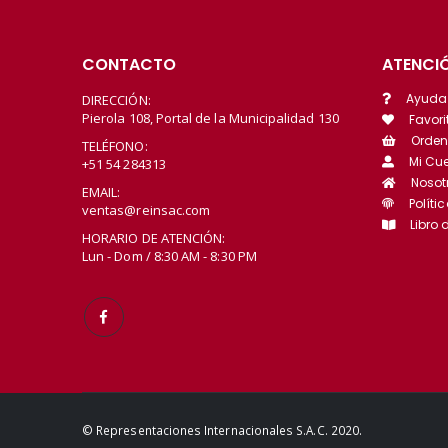
CONTACTO
ATENCIÓ
Ayuda
DIRECCIÓN:
Pierola 108, Portal de la Municipalidad 130
Favori
Orden
TELÉFONO:
Mi Cu
+51 54 284313
Nosot
EMAIL:
Políti
ventas@reinsac.com
Libro
HORARIO DE ATENCIÓN:
Lun - Dom / 8:30 AM - 8:30 PM
© Representaciones Internacionales S.A.C. 2020.