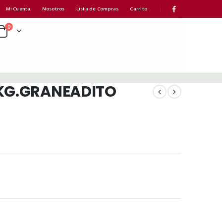
Mi Cuenta
Nosotros
Lista de Compras
Carrito
0
 KG.GRANEADITO