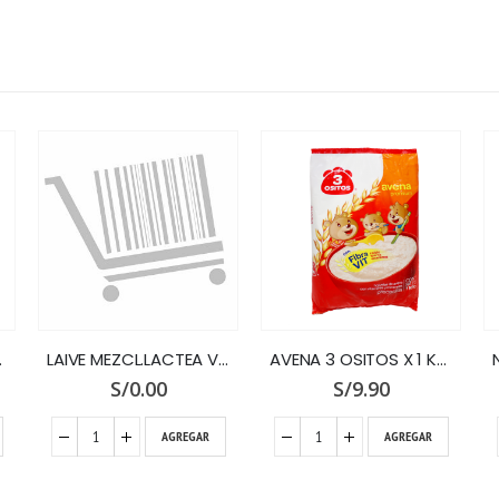
N ZIPPER
LAIVE MEZCL.LACTEA VITAMIN.X 500 SIX PACK
AVENA 3 OSITOS X 1 KG.PREMIUM
S/
0.00
S/
9.90
AGREGAR
AGREGAR