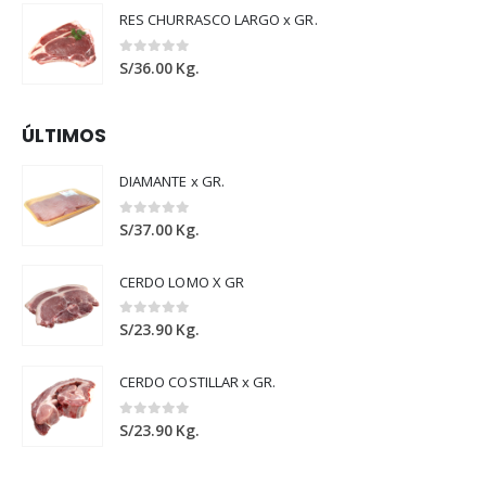
RES CHURRASCO LARGO x GR.
0
out of 5
S/
36.00
Kg.
ÚLTIMOS
DIAMANTE x GR.
0
out of 5
S/
37.00
Kg.
CERDO LOMO X GR
0
out of 5
S/
23.90
Kg.
CERDO COSTILLAR x GR.
0
out of 5
S/
23.90
Kg.