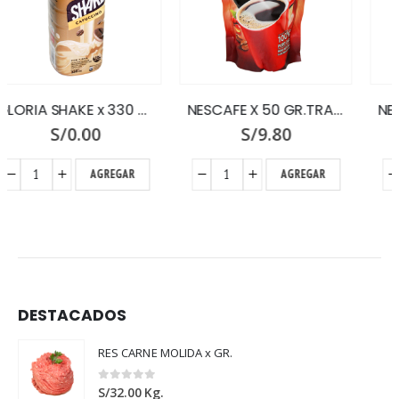
NESCAFE X 50 GR.TRADICION ZIPPER
NESTLE MANJAR x 200 BOLSA
S/
9.80
S/
5.30
AGREGAR
AGREGAR
DESTACADOS
RES CARNE MOLIDA x GR.
0
out of 5
S/
32.00
Kg.