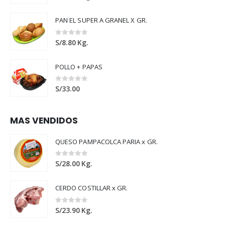
PAN EL SUPER A GRANEL X GR.
0
out of 5
S/
8.80
Kg.
POLLO + PAPAS
0
out of 5
S/
33.00
MAS VENDIDOS
QUESO PAMPACOLCA PARIA x GR.
0
out of 5
S/
28.00
Kg.
CERDO COSTILLAR x GR.
0
out of 5
S/
23.90
Kg.