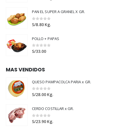
PAN EL SUPER A GRANEL X GR.
0
out of 5
S/
8.80
Kg.
POLLO + PAPAS
0
out of 5
S/
33.00
MAS VENDIDOS
QUESO PAMPACOLCA PARIA x GR.
0
out of 5
S/
28.00
Kg.
CERDO COSTILLAR x GR.
0
out of 5
S/
23.90
Kg.