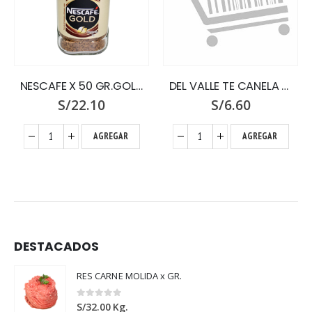
NESCAFE X 50 GR.GOLD
DEL VALLE TE CANELA Y CLAVO x 100
S/
22.10
S/
6.60
AGREGAR
AGREGAR
DESTACADOS
RES CARNE MOLIDA x GR.
0
out of 5
S/
32.00
Kg.