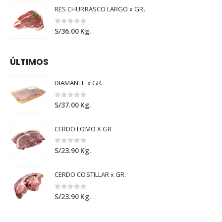
RES CHURRASCO LARGO x GR.
0
out of 5
S/
36.00
Kg.
ÚLTIMOS
DIAMANTE x GR.
0
out of 5
S/
37.00
Kg.
CERDO LOMO X GR
0
out of 5
S/
23.90
Kg.
CERDO COSTILLAR x GR.
0
out of 5
S/
23.90
Kg.