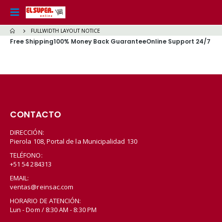
FULLWIDTH LAYOUT NOTICE
Free Shipping
100% Money Back Guarantee
Online Support 24/7
CONTACTO
DIRECCIÓN:
Pierola 108, Portal de la Municipalidad 130
TELÉFONO:
+51 54 284313
EMAIL:
ventas@reinsac.com
HORARIO DE ATENCIÓN:
Lun - Dom / 8:30 AM - 8:30 PM